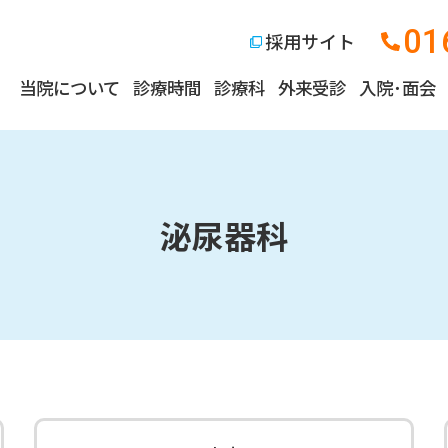
01
採用サイト
当院について
診療時間
診療科
外来受診
入院･面会
泌尿器科