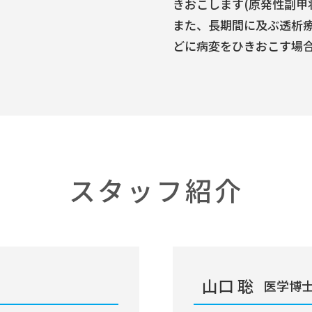
きおこします(原発性副甲
また、長期間に及ぶ透析
どに病変をひきおこす場合
スタッフ紹介
山口 聡
医学博