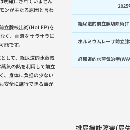
は明確にされていません
202
モンが主たる原因と言わ
経尿道的前立腺切除術(TU
腺核出術(HoLEP)を
少なく、血液をサラサラに
ホルミウムレーザ前立腺核出
可能です。
法として、経尿道的水蒸気
経尿道的水蒸気治療(WAV
、水蒸気の熱を利用して前立
く、身体に負担の少ない
も安全に施行できる事が
排尿機能障害(尿失