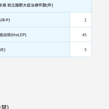
5年度 前立腺肥大症治療件数(件)
R-P)
2
術(HoLEP)
45
E)
5
禁)