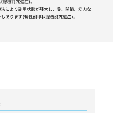
状腺機能亢進症)｡
療法により副甲状腺が腫大し、骨、関節、筋肉な
もあります(腎性副甲状腺機能亢進症)｡
士