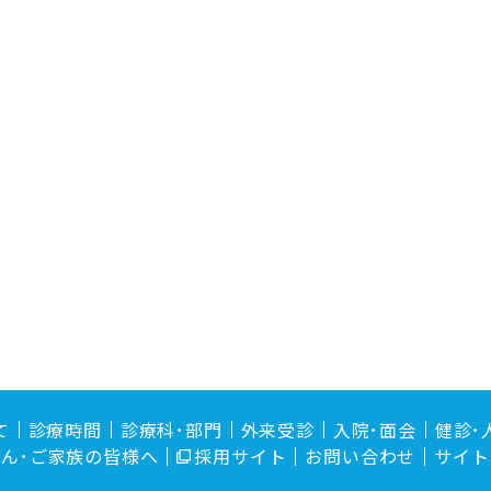
て
診療時間
診療科･部門
外来受診
入院･面会
健診･
ん･ご家族の皆様へ
採用サイト
お問い合わせ
サイト