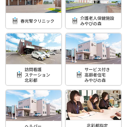
介護老人保健施設
春光腎クリニック
みやびの森
訪問看護
サービス付き
ステーション
高齢者住宅
北彩都
みやびの森
北彩都指定
ヘルパー