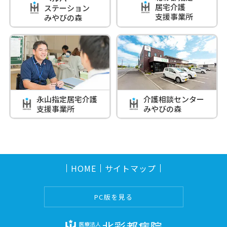
居宅介護
ステーション
支援事業所
みやびの森
永山指定居宅介護
介護相談センター
支援事業所
みやびの森
HOME
サイトマップ
PC版を見る