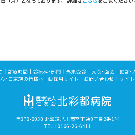
3日（月）となっております。 詳細は
こちら
をご覧ください
て
診療時間
診療科･部門
外来受診
入院･面会
健診･
ん･ご家族の皆様へ
採用サイト
お問い合わせ
サイト
〒070-0030
北海道旭川市宮下通9丁目2番1号
TEL :
0166-26-6411