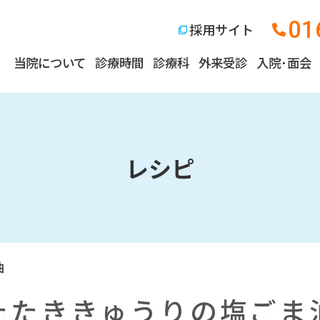
01
採用サイト
当院について
診療時間
診療科
外来受診
入院･面会
レシピ
油
たたききゅうりの塩ごま