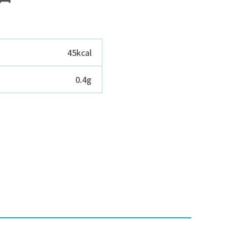
45kcal
0.4g