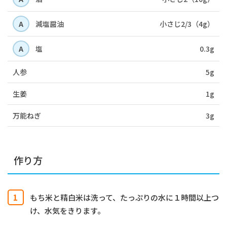
A
減塩醤油
小さじ2/3（4g）
A
塩
0.3g
人参
5g
生姜
1g
万能ねぎ
3g
作り方
もち米と精白米は洗って、たっぷりの水に１時間以上つ
け、水気をきります。