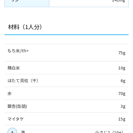
材料（1人分）
もち米/th>
75g
精白米
10g
ほたて貝柱（干）
6g
水
70g
銀杏(缶詰)
3g
マイタケ
15g
A
酒
小さじ2（10g）