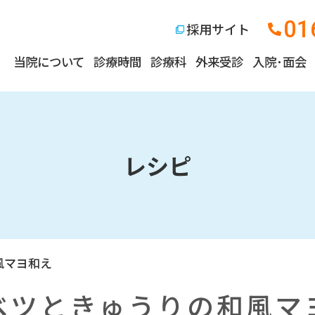
01
採用サイト
当院について
診療時間
診療科
外来受診
入院･面会
レシピ
風マヨ和え
ベツときゅうりの和風マ