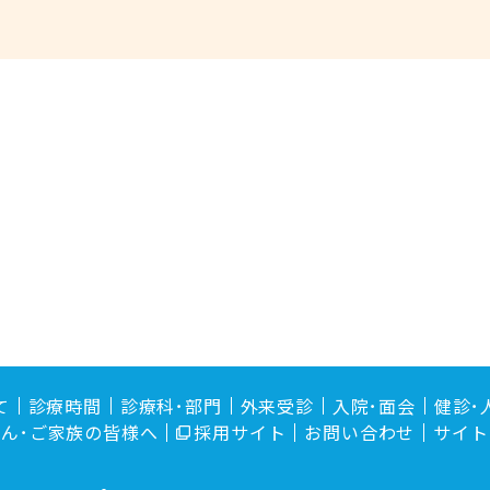
て
診療時間
診療科･部門
外来受診
入院･面会
健診･
ん･ご家族の皆様へ
採用サイト
お問い合わせ
サイト