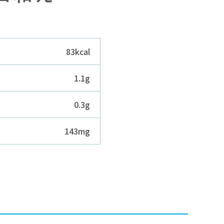
83kcal
1.1g
0.3g
143mg